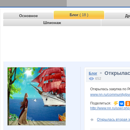
Блог
( 18 )
Основное
Др
Шпионаж
Открылась
>
Блог
652
Открылась закупка по Р
www.nn.ru/community/p
Поделиться:
http://www.nn.ru/user.
Открылась вторая з