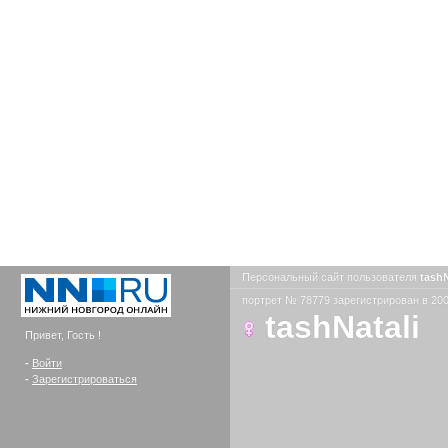
Персональный сайт пользователя
tashN
портрет № 78779 зарегистрирован в 200
tashNatali
Привет, Гость !
-
Войти
-
Зарегистрироваться