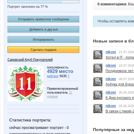
0 комментариев
. Ва
Портрет заполнен на 77 %
Отправить приватное сообщение
Чтобы оставлять ко
Добавить в друзья
Игнорировать
Новые записи в бл
Сделать подарок
nikom
21.07.202
Хотел в IT - поп
Саровский Клуб Покупателей
nikom
18.07.202
популярность:
Полдневное лет
4929 место
рейтинг
5635
?
nikom
08.07.202
Азбука для Бура
Привилегированный
nikom
05.06.202
пользователь
11
уровня
К Дню русского 
nikom
05.06.202
В связи с пмэф-
Статистика портрета:
сейчас просматривают портрет - 0
Популярные за не