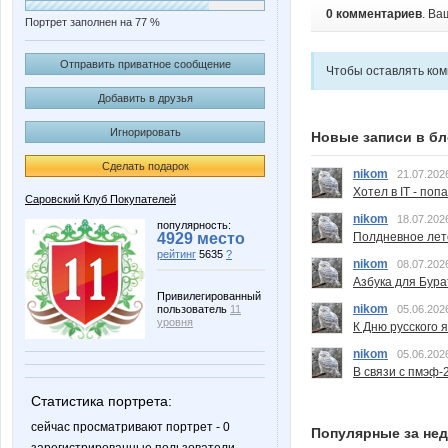
0 комментариев
. Ва
Портрет заполнен на 77 %
Отправить приватное сообщение
Чтобы оставлять ко
Добавить в друзья
Игнорировать
Новые записи в бл
Сделать подарок
nikom
21.07.202
Хотел в IT - поп
Саровский Клуб Покупателей
nikom
18.07.202
популярность:
Полдневное лет
4929 место
рейтинг
5635
?
nikom
08.07.202
Азбука для Бура
Привилегированный
nikom
05.06.202
пользователь
11
уровня
К Дню русского 
nikom
05.06.202
В связи с пмэф-
Статистика портрета:
сейчас просматривают портрет - 0
Популярные за не