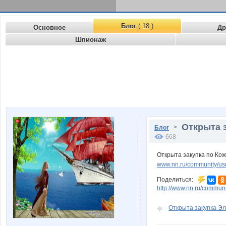
Блог
( 18 )
Основное
Др
Шпионаж
Открыта з
>
Блог
668
Открыта закупка по Кож
www.nn.ru/community/use
Поделиться:
http://www.nn.ru/commu
Открыта закупка Эл