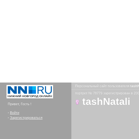
Персональный сайт пользователя
tashN
портрет № 78779 зарегистрирован в 200
tashNatali
Привет, Гость !
-
Войти
-
Зарегистрироваться